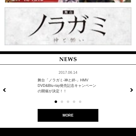
2017.06.14
舞台「ノラガミ-神と絆-」HMV
DVD&Blu-ray発売記念キャンペーン
の開催が決定！！
Previous
MORE